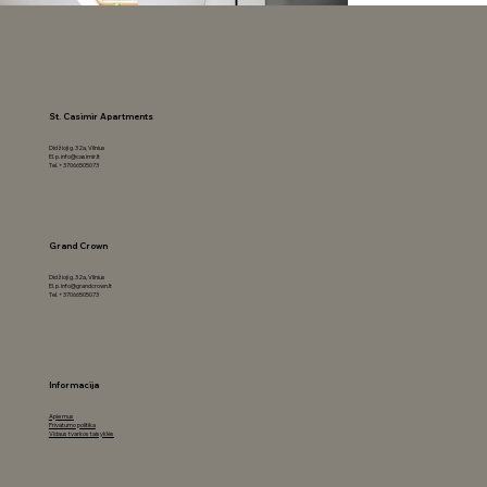
St. Casimir Apartments
Didžioji g. 32a, Vilnius
El. p. info@casimir.lt
Tel. +37066505073
Grand Crown
Didžioji g. 32a, Vilnius
El. p.
info@grandcrown.lt
Tel. +37066505073
Informacija
Apie mus
Privatumo politika
Vidaus tvarkos taisyklės