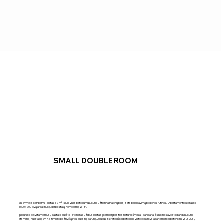
SMALL DOUBLE ROOM
Šis dvivietis kambarys (plotas 12 m²) siūlo visus patogumus, kurie užtikrina malonų poilsį ir atsipalaidavimą po dienos rutinos. Apartamentuose rasite
1600x200 lovą, arbatinuką, darbo stalą, nemokamą Wi-Fi.
Įsikursite ketvirtame mūsų pastato aukšte (lifto nėra), užlipus laiptais į kambarį pasitiks natūrali šviesa - kambariai išsiskiria savo stoglangiais, kurie
atsiveria į nuostabią Šv. Kazimiero bažnyčią ir jos auksinę karūną. Jaukūs ir strategiškai patogioje vietoje esantys apartamentai patenkins visus Jūsų