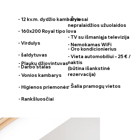
- 12 kv.m. dydžio kambarys
- Šviesai
nepralaidžios užuolaidos
- 160x200 Royal tipo lova
- TV su išmaniąja televizija
- Virdulys
- Nemokamas WiFi
- Oro kondicionierius
- šaldytuvas
- Vieta automobiliui – 25 € /
naktis
- Plaukų džiovintuvas
- Darbo stalas
(būtina išankstinė
rezervacija)
- Vonios kambarys
- Šalia pramogų vietos
- Higienos priemonės
- Rankšluosčiai