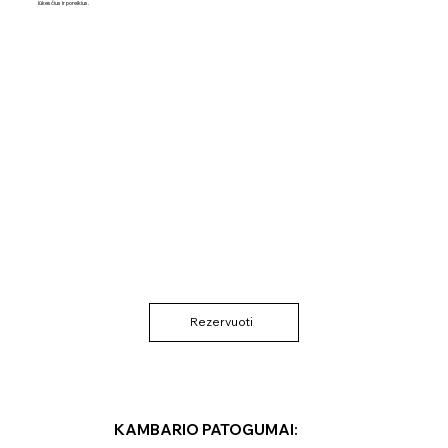
lūkesčius ir poreikius.
Rezervuoti
KAMBARIO PATOGUMAI: